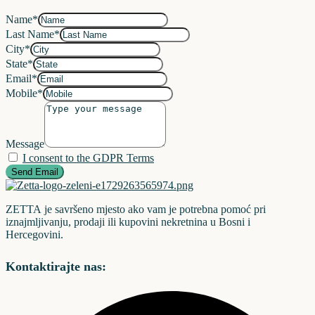
Name*
Last Name*
City*
State*
Email*
Mobile*
Message
I consent to the GDPR Terms
Send Email
ZETTA je savršeno mjesto ako vam je potrebna pomoć pri
iznajmljivanju, prodaji ili kupovini nekretnina u Bosni i
Hercegovini.
Kontaktirajte nas: