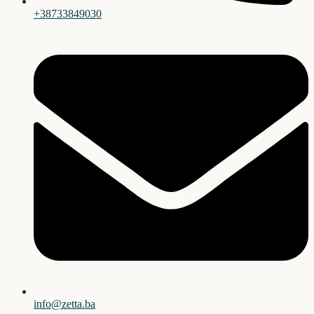
+38733849030
info@zetta.ba