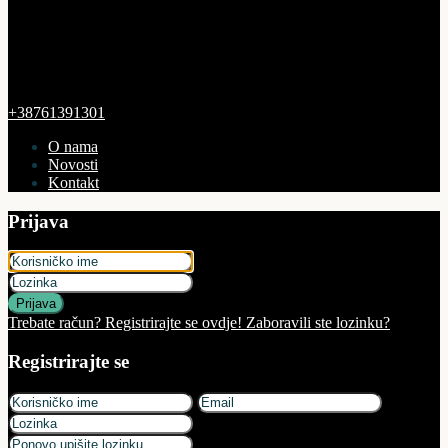
+38761391301
O nama
Novosti
Kontakt
Prijava
Prijava
Trebate račun? Registrirajte se ovdje!
Zaboravili ste lozinku?
Registrirajte se