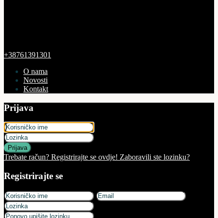
+38761391301
O nama
Novosti
Kontakt
Prijava
Prijava
Trebate račun? Registrirajte se ovdje!
Zaboravili ste lozinku?
Registrirajte se