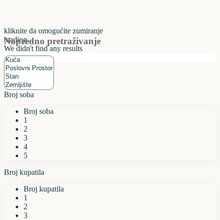
kliknite da omogućite zumiranje
loading...
Napredno pretraživanje
We didn't find any results
Broj soba
Broj soba
1
2
3
4
5
Broj kupatila
Broj kupatila
1
2
3