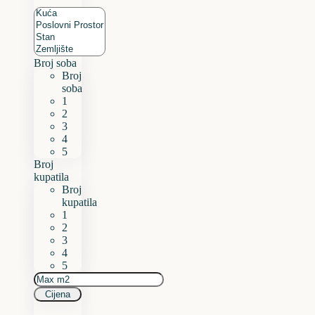
Broj soba
Broj
soba
1
2
3
4
5
Broj
kupatila
Broj
kupatila
1
2
3
4
5
Cijena