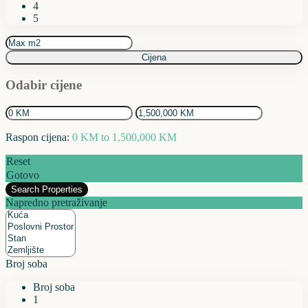
4
5
Cijena
Odabir cijene
Raspon cijena:
0 KM to 1,500,000 KM
Reset
Gotovo
Napredno pretraživanje
Broj soba
Broj soba
1