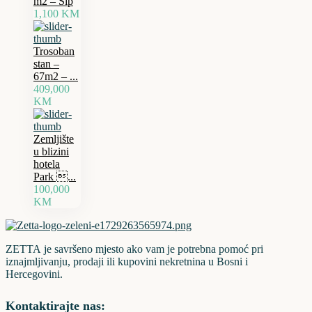
m2 – Šip
1,100 KM
Trosoban
stan –
67m2 – ...
409,000
KM
Zemljište
u blizini
hotela
Park ...
100,000
KM
ZETTA je savršeno mjesto ako vam je potrebna pomoć pri
iznajmljivanju, prodaji ili kupovini nekretnina u Bosni i
Hercegovini.
Kontaktirajte nas: