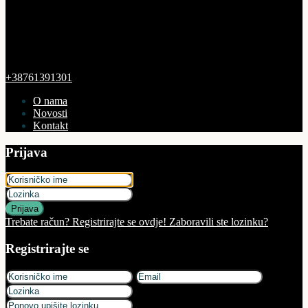
+38761391301
O nama
Novosti
Kontakt
Prijava
Prijava
Trebate račun? Registrirajte se ovdje!
Zaboravili ste lozinku?
Registrirajte se