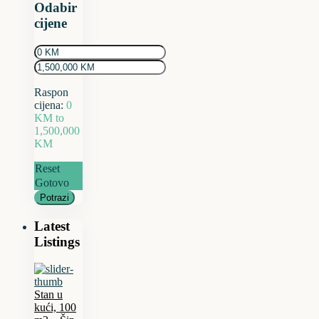
Odabir
cijene
Raspon
cijena:
0
KM to
1,500,000
KM
Reset
Gotovo
Potrazi
Latest
Listings
Stan u
kući, 100