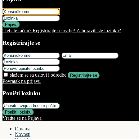
Prijava
Trebate račun? Registrirajte se ovdje!
Zaboravili ste lozinku?
Registrirajte se
slažem se sa
uslovi i odredbe
Registrirajte se
Povratak na prijavu
Poništi lozinku
Poništi lozinku
Vratite se na Prijava
O nama
Novosti