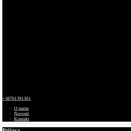
+38761391301
O nama
Novosti
Kontakt
Prijava