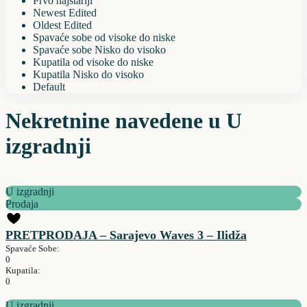
Prvo najstariji
Newest Edited
Oldest Edited
Spavaće sobe od visoke do niske
Spavaće sobe Nisko do visoko
Kupatila od visoke do niske
Kupatila Nisko do visoko
Default
Nekretnine navedene u U
izgradnji
U izgradnji
Prodaja
PRETPRODAJA – Sarajevo Waves 3 – Ilidža
Spavaće Sobe:
0
Kupatila:
0
U izgradnji