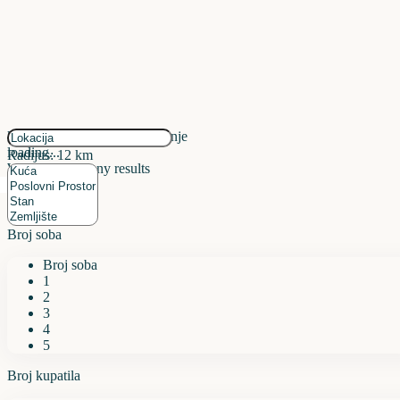
kliknite da omogućite zumiranje
loading...
Radijus:
12 km
We didn't find any results
Broj soba
Broj soba
1
2
3
4
5
Broj kupatila