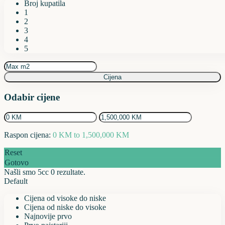
Broj kupatila
1
2
3
4
5
Cijena
Odabir cijene
Raspon cijena:
0 KM to 1,500,000 KM
Reset
Gotovo
Našli smo 5cc
0
rezultate.
Default
Cijena od visoke do niske
Cijena od niske do visoke
Najnovije prvo