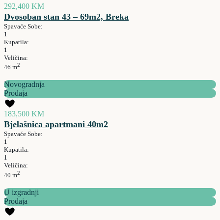
292,400 KM
Dvosoban stan 43 – 69m2, Breka
Spavaće Sobe:
1
Kupatila:
1
Veličina:
2
46 m
Novogradnja
Prodaja
183,500 KM
Bjelašnica apartmani 40m2
Spavaće Sobe:
1
Kupatila:
1
Veličina:
2
40 m
U izgradnji
Prodaja