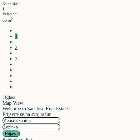
Kupatila:
1
Veličina:
2
85 m
1
2
3
Oglasi
Map View
Welcome to San Jose Real Estate
Prijavite se na svoj račun
Prijava
Kreirajte nalog