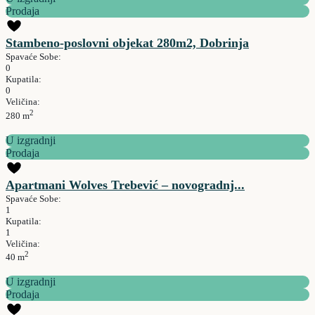
Prodaja
Stambeno-poslovni objekat 280m2, Dobrinja
Spavaće Sobe:
0
Kupatila:
0
Veličina:
2
280 m
U izgradnji
Prodaja
Apartmani Wolves Trebević – novogradnj...
Spavaće Sobe:
1
Kupatila:
1
Veličina:
2
40 m
U izgradnji
Prodaja