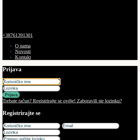
+38761391301
O nama
Novosti
Kontakt
Prijava
Prijava
Trebate račun? Registrirajte se ovdje!
Zaboravili ste lozinku?
Registrirajte se