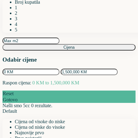
Broj kupatila
1
2
3
4
5
Cijena
Odabir cijene
Raspon cijena:
0 KM to 1,500,000 KM
Reset
Gotovo
Našli smo 5cc
0
rezultate.
Default
Cijena od visoke do niske
Cijena od niske do visoke
Najnovije prvo