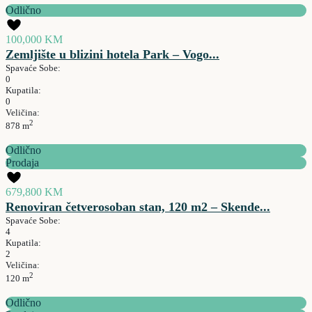
Odlično
100,000 KM
Zemljište u blizini hotela Park – Vogo...
Spavaće Sobe:
0
Kupatila:
0
Veličina:
2
878 m
Odlično
Prodaja
679,800 KM
Renoviran četverosoban stan, 120 m2 – Skende...
Spavaće Sobe:
4
Kupatila:
2
Veličina:
2
120 m
Odlično