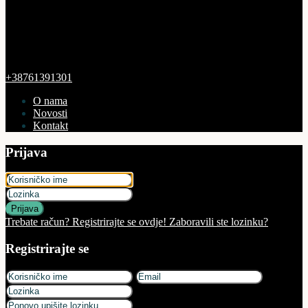
+38761391301
O nama
Novosti
Kontakt
Prijava
Prijava
Trebate račun? Registrirajte se ovdje!
Zaboravili ste lozinku?
Registrirajte se