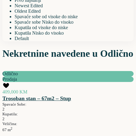
Prvo najstariji
Newest Edited
Oldest Edited
Spavaće sobe od visoke do niske
Spavaće sobe Nisko do visoko
Kupatila od visoke do niske
Kupatila Nisko do visoko
Default
Nekretnine navedene u Odlično
Odlično
Prodaja
409,000 KM
Trosoban stan – 67m2 – Stup
Spavaće Sobe:
2
Kupatila:
2
Veličina:
2
67 m