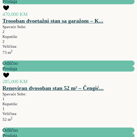
Prodaja
470,000 KM
Trosoban dvoetažni stan sa garažom – K...
Spavaće Sobe:
2
Kupatila:
2
Veličina:
2
73 m
Odlično
Prodaja
285,000 KM
Renoviran dvosoban stan 52 m² – Čengić...
Spavaće Sobe:
1
Kupatila:
1
Veličina:
2
52 m
Odlično
Prodaja