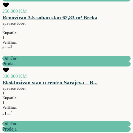
250,000 KM
Renoviran 3.5-soban stan 62,83 m² Breka
Spavaće Sobe:
3
Kupatila:
1
Veličina:
2
63 m
Odlično
Prodaja
330,000 KM
Ekskluzivan stan u centru Sarajeva – B...
Spavaće Sobe:
1
Kupatila:
1
Veličina:
2
51 m
Odlično
Prodaja