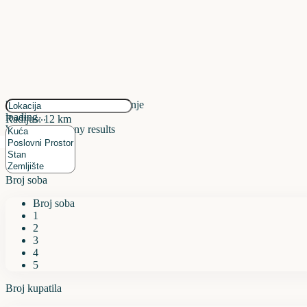
kliknite da omogućite zumiranje
loading...
Radijus:
12 km
We didn't find any results
Broj soba
Broj soba
1
2
3
4
5
Broj kupatila