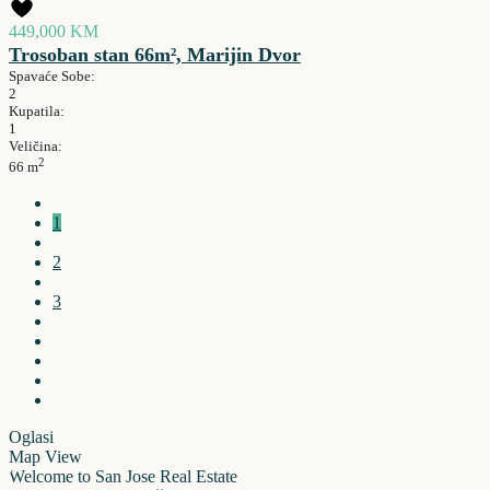
449,000 KM
Trosoban stan 66m², Marijin Dvor
Spavaće Sobe:
2
Kupatila:
1
Veličina:
2
66 m
1
2
3
Oglasi
Map View
Welcome to San Jose Real Estate