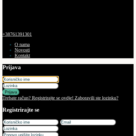
+38761391301
O nama
Novosti
Kontakt
Prijava
Prijava
Trebate račun? Registrirajte se ovdje!
Zaboravili ste lozinku?
Registrirajte se