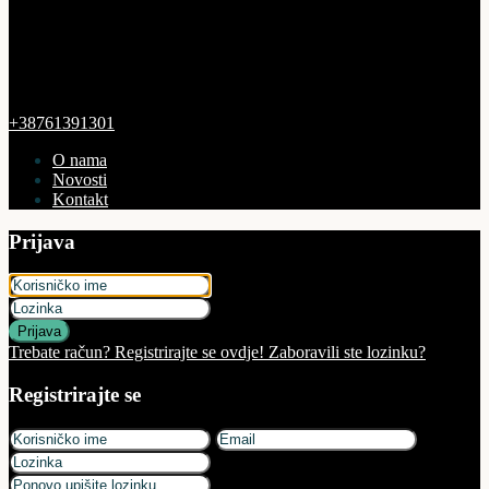
+38761391301
O nama
Novosti
Kontakt
Prijava
Prijava
Trebate račun? Registrirajte se ovdje!
Zaboravili ste lozinku?
Registrirajte se