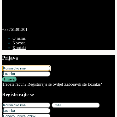
+38761391301
O nama
Novosti
Kontakt
Prijava
Prijava
Trebate račun? Registrirajte se ovdje!
Zaboravili ste lozinku?
Registrirajte se