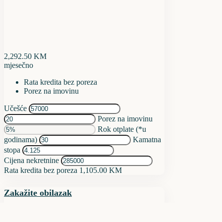
2,292.50
KM
mjesečno
Rata kredita bez poreza
Porez na imovinu
Učešće
Porez na imovinu
Rok otplate (*u
godinama)
Kamatna
stopa
Cijena nekretnine
Rata kredita bez poreza
1,105.00 KM
Zakažite obilazak
ned
09
aug