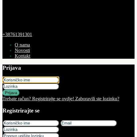
+38761391301
O nama
Novosti
Kontakt
Prijava
Prijava
Trebate račun? Registrirajte se ovdje!
Zaboravili ste lozinku?
Registrirajte se