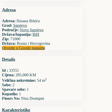
Adresa
Adresa:
Hasana Brkiċa
Grad:
Sarajevo
Područje:
Novo Sarajevo
Država/županija:
BiH
Zip:
71000
Država:
Bosna i Hercegovina
Otvorite u Google mapama
Details
Id :
33551
Cijena:
285,000 KM
2
Veličina nekretnine:
54 m
Sobe:
2
Spavaće sobe:
1
Kupatila:
1
Floors No:
Nisu Dostupni
Karakteristike