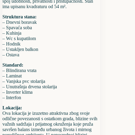
spoj udobnosti, privatnosti i pristupačnosti. Stan
ima upisanu kvadraturu od 54 m².
Struktura stana:
– Dnevni boravak
– Spavaća soba
– Kuhinja
– Wc s kupatilom
– Hodnik
– Ustakljen balkon
– Ostava
Standard:
– Blindirana vrata
– Laminat
– Vanjska pvc stolarija
– Unutrašnja drvena stolarija
– Inverter klima
– Interfon
Lokacija:
Ova lokacija je izuzetno atraktivna zbog svoje
odlične povezanosti s ostatkom grada, blizine svih
važnih sadržaja i prijatnog okruženja koje pruža
savršen balans između urbanog života i mirnog
porodičnog ambijenta. U neposrednoj blizini