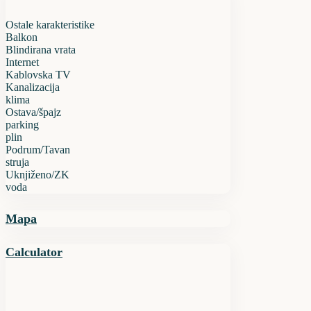
Ostale karakteristike
Balkon
Blindirana vrata
Internet
Kablovska TV
Kanalizacija
klima
Ostava/špajz
parking
plin
Podrum/Tavan
struja
Uknjiženo/ZK
voda
Mapa
Calculator