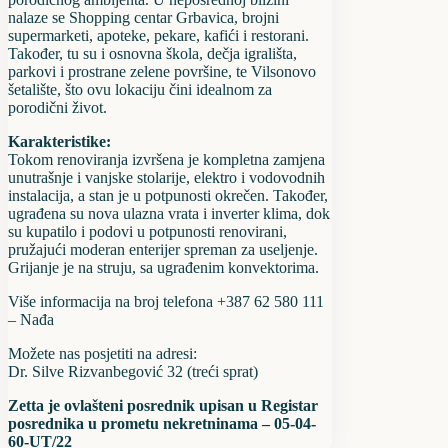
nalaze se Shopping centar Grbavica, brojni
supermarketi, apoteke, pekare, kafići i restorani.
Također, tu su i osnovna škola, dečja igrališta,
parkovi i prostrane zelene površine, te Vilsonovo
šetalište, što ovu lokaciju čini idealnom za
porodični život.
Karakteristike:
Tokom renoviranja izvršena je kompletna zamjena
unutrašnje i vanjske stolarije, elektro i vodovodnih
instalacija, a stan je u potpunosti okrečen. Također,
ugrađena su nova ulazna vrata i inverter klima, dok
su kupatilo i podovi u potpunosti renovirani,
pružajući moderan enterijer spreman za useljenje.
Grijanje je na struju, sa ugrađenim konvektorima.
Više informacija na broj telefona +387 62 580 111
– Nađa
Možete nas posjetiti na adresi:
Dr. Silve Rizvanbegović 32 (treći sprat)
Zetta je ovlašteni posrednik upisan u Registar
posrednika u prometu nekretninama – 05-04-
60-UT/22