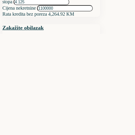
stopa
Cijena nekretnine
Rata kredita bez poreza
4,264.92 KM
Zakažite obilazak
pon
10
aug
uto
11
aug
sri
12
aug
čet
13
aug
pet
14
aug
sub
15
aug
ned
16
aug
pon
17
aug
uto
18
aug
sri
19
aug
Lično
Video Chat