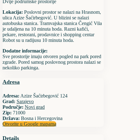
Dvije podrumske prostorije
Lokacija:
Poslovni prostor se nalazi na Hrasnom,
ulica Azize Šaćirbegović. U blizini se nalazi
autobuska stanica. Tramvajska stanica Čengić Vila
je udaljena na 10 minuta hoda. Razni kafići,
pekare, restorani, prodavnice i shopping centar
Robot su u radijusu 10 minuta hoda.
Dodatne informacije:
Sve prostorije imaju otvoren pogled na park pored
zgrade. Pored samog poslovnog prostora nalazi se
nekoliko parkinga.
Adresa
Adresa:
Azize Šaćirbegović 124
Grad:
Sarajevo
Područje:
Novi grad
Zip:
71000
Država:
Bosna i Hercegovina
Otvorite u Google mapama
Details