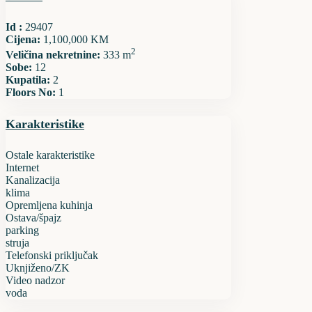
Id :
29407
Cijena:
1,100,000 KM
2
Veličina nekretnine:
333 m
Sobe:
12
Kupatila:
2
Floors No:
1
Karakteristike
Ostale karakteristike
Internet
Kanalizacija
klima
Opremljena kuhinja
Ostava/špajz
parking
struja
Telefonski priključak
Uknjiženo/ZK
Video nadzor
voda