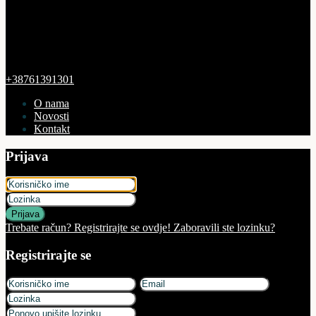
+38761391301
O nama
Novosti
Kontakt
Prijava
Prijava
Trebate račun? Registrirajte se ovdje!
Zaboravili ste lozinku?
Registrirajte se