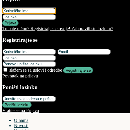
Prijava
Trebate račun? Registrirajte se ovdje!
Zaboravili ste lozinku?
Registrirajte se
slažem se sa
uslovi i odredbe
Registrirajte se
Povratak na prijavu
Poništi lozinku
Poništi lozinku
Vratite se na Prijava
O nama
Novosti