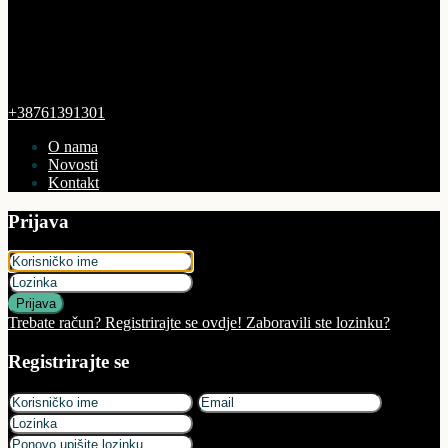
+38761391301
O nama
Novosti
Kontakt
Prijava
Prijava
Trebate račun? Registrirajte se ovdje!
Zaboravili ste lozinku?
Registrirajte se