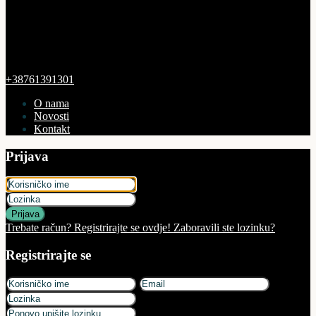
+38761391301
O nama
Novosti
Kontakt
Prijava
Prijava
Trebate račun? Registrirajte se ovdje!
Zaboravili ste lozinku?
Registrirajte se