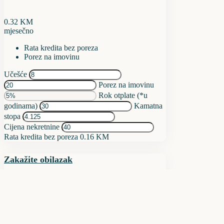
0.32
KM
mjesečno
Rata kredita bez poreza
Porez na imovinu
Učešće
Porez na imovinu
Rok otplate (*u
godinama)
Kamatna
stopa
Cijena nekretnine
Rata kredita bez poreza
0.16 KM
Zakažite obilazak
čet
06
aug
pet
07
aug
sub
08
aug
ned
09
aug
pon
10
aug