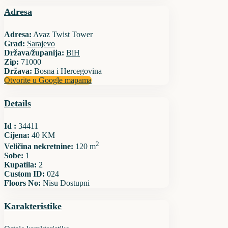
Adresa
Adresa:
Avaz Twist Tower
Grad:
Sarajevo
Država/županija:
BiH
Zip:
71000
Država:
Bosna i Hercegovina
Otvorite u Google mapama
Details
Id :
34411
Cijena:
40 KM
2
Veličina nekretnine:
120 m
Sobe:
1
Kupatila:
2
Custom ID:
024
Floors No:
Nisu Dostupni
Karakteristike