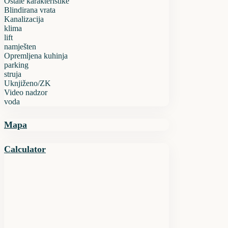
Ostale karakteristike
Blindirana vrata
Kanalizacija
klima
lift
namješten
Opremljena kuhinja
parking
struja
Uknjiženo/ZK
Video nadzor
voda
Mapa
Calculator