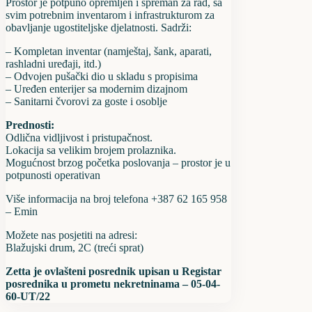
Prostor je potpuno opremljen i spreman za rad, sa
svim potrebnim inventarom i infrastrukturom za
obavljanje ugostiteljske djelatnosti. Sadrži:
– Kompletan inventar (namještaj, šank, aparati,
rashladni uređaji, itd.)
– Odvojen pušački dio u skladu s propisima
– Uređen enterijer sa modernim dizajnom
– Sanitarni čvorovi za goste i osoblje
Prednosti:
Odlična vidljivost i pristupačnost.
Lokacija sa velikim brojem prolaznika.
Mogućnost brzog početka poslovanja – prostor je u
potpunosti operativan
Više informacija na broj telefona +387 62 165 958
– Emin
Možete nas posjetiti na adresi:
Blažujski drum, 2C (treći sprat)
Zetta je ovlašteni posrednik upisan u Registar
posrednika u prometu nekretninama – 05-04-
60-UT/22