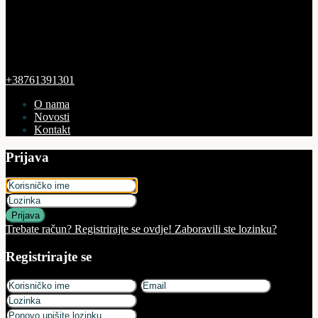
+38761391301
O nama
Novosti
Kontakt
Prijava
Prijava
Trebate račun? Registrirajte se ovdje!
Zaboravili ste lozinku?
Registrirajte se