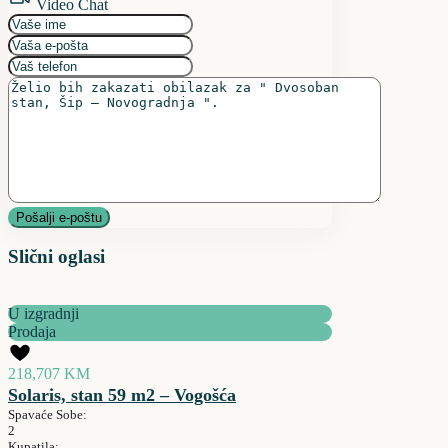
Video Chat
Slični oglasi
U izgradnji
Prodaja
218,707 KM
Solaris, stan 59 m2 – Vogošća
Spavaće Sobe:
2
Kupatila: