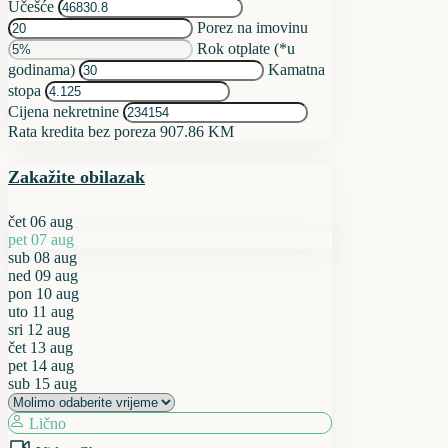
Učešće
Porez na imovinu
Rok otplate (*u
godinama)
Kamatna
stopa
Cijena nekretnine
Rata kredita bez poreza
907.86 KM
Zakažite obilazak
čet
06
aug
pet
07
aug
sub
08
aug
ned
09
aug
pon
10
aug
uto
11
aug
sri
12
aug
čet
13
aug
pet
14
aug
sub
15
aug
Lično