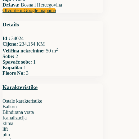
Država:
Bosna i Hercegovina
Otvorite u Google mapama
Details
Id :
34024
Cijena:
234,154 KM
2
Veličina nekretnine:
50 m
Sobe:
2
Spavaće sobe:
1
Kupatila:
1
Floors No:
3
Karakteristike
Ostale karakteristike
Balkon
Blindirana vrata
Kanalizacija
klima
lift
plin