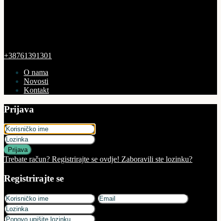
+38761391301
O nama
Novosti
Kontakt
Prijava
Prijava
Trebate račun? Registrirajte se ovdje!
Zaboravili ste lozinku?
Registrirajte se