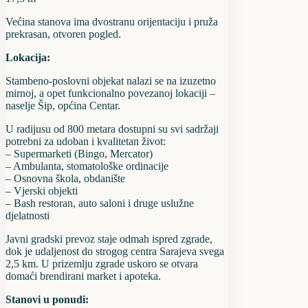
Većina stanova ima dvostranu orijentaciju i pruža
prekrasan, otvoren pogled.
Lokacija:
Stambeno-poslovni objekat nalazi se na izuzetno
mirnoj, a opet funkcionalno povezanoj lokaciji –
naselje Šip, općina Centar.
U radijusu od 800 metara dostupni su svi sadržaji
potrebni za udoban i kvalitetan život:
– Supermarketi (Bingo, Mercator)
– Ambulanta, stomatološke ordinacije
– Osnovna škola, obdanište
– Vjerski objekti
– Bash restoran, auto saloni i druge uslužne
djelatnosti
Javni gradski prevoz staje odmah ispred zgrade,
dok je udaljenost do strogog centra Sarajeva svega
2,5 km. U prizemlju zgrade uskoro se otvara
domaći brendirani market i apoteka.
Stanovi u ponudi: