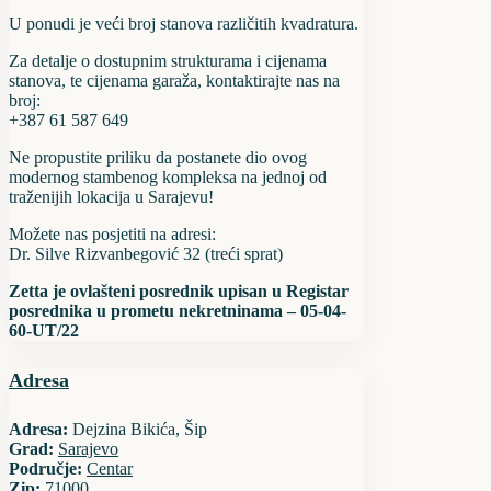
U ponudi je veći broj stanova različitih kvadratura.
Za detalje o dostupnim strukturama i cijenama
stanova, te cijenama garaža, kontaktirajte nas na
broj:
+387 61 587 649
Ne propustite priliku da postanete dio ovog
modernog stambenog kompleksa na jednoj od
traženijih lokacija u Sarajevu!
Možete nas posjetiti na adresi:
Dr. Silve Rizvanbegović 32 (treći sprat)
Zetta je ovlašteni posrednik upisan u Registar
posrednika u prometu nekretninama – 05-04-
60-UT/22
Adresa
Adresa:
Dejzina Bikića, Šip
Grad:
Sarajevo
Područje:
Centar
Zip:
71000