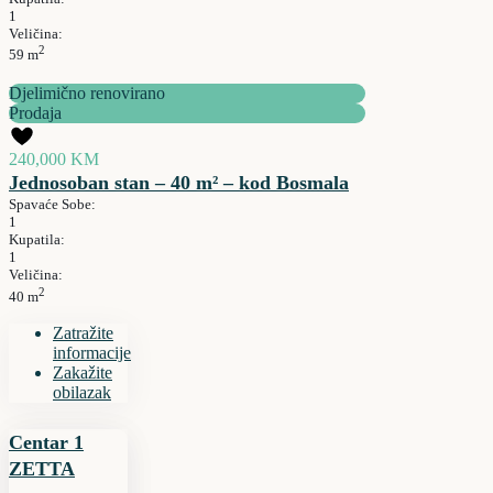
1
Veličina:
2
59 m
Djelimično renovirano
Prodaja
240,000 KM
Jednosoban stan – 40 m² – kod Bosmala
Spavaće Sobe:
1
Kupatila:
1
Veličina:
2
40 m
Zatražite
informacije
Zakažite
obilazak
Centar 1
ZETTA