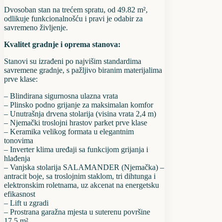
Dvosoban stan na trećem spratu, od 49.82 m²,
odlikuje funkcionalnošću i pravi je odabir za
savremeno življenje.
Kvalitet gradnje i oprema stanova:
Stanovi su izrađeni po najvišim standardima
savremene gradnje, s pažljivo biranim materijalima
prve klase:
– Blindirana sigurnosna ulazna vrata
– Plinsko podno grijanje za maksimalan komfor
– Unutrašnja drvena stolarija (visina vrata 2,4 m)
– Njemački troslojni hrastov parket prve klase
– Keramika velikog formata u elegantnim
tonovima
– Inverter klima uređaji sa funkcijom grijanja i
hlađenja
– Vanjska stolarija SALAMANDER (Njemačka) –
antracit boje, sa troslojnim staklom, tri dihtunga i
elektronskim roletnama, uz akcenat na energetsku
efikasnost
– Lift u zgradi
– Prostrana garažna mjesta u suterenu površine
17,5 m²