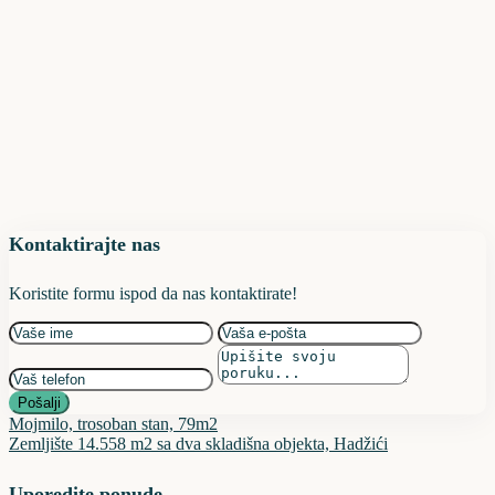
Kontaktirajte nas
Koristite formu ispod da nas kontaktirate!
Pošalji
Mojmilo, trosoban stan, 79m2
Zemljište 14.558 m2 sa dva skladišna objekta, Hadžići
Uporedite ponude