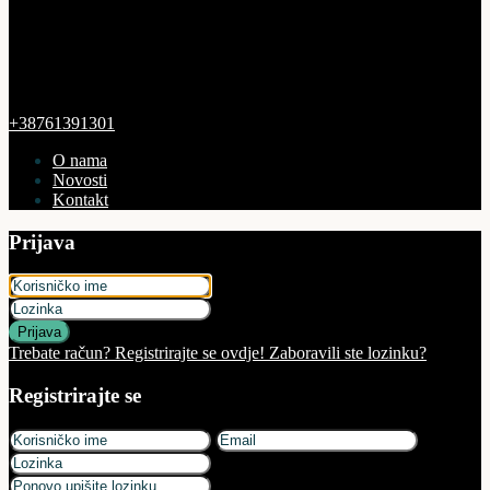
+38761391301
O nama
Novosti
Kontakt
Prijava
Prijava
Trebate račun? Registrirajte se ovdje!
Zaboravili ste lozinku?
Registrirajte se