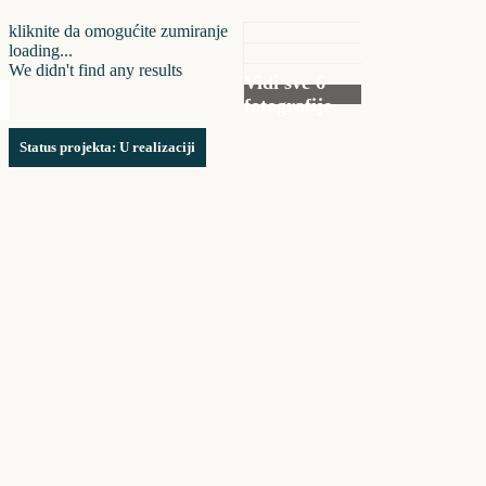
kliknite da omogućite zumiranje
loading...
We didn't find any results
Vidi sve 6
fotografije
Status projekta: U realizaciji
Residence